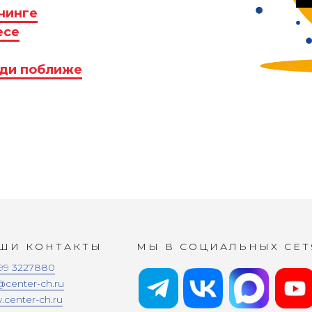
чинге
есе
иди поближе
ШИ КОНТАКТЫ
МЫ В СОЦИАЛЬНЫХ СЕТ
99 3227880
@center-ch.ru
center-ch.ru