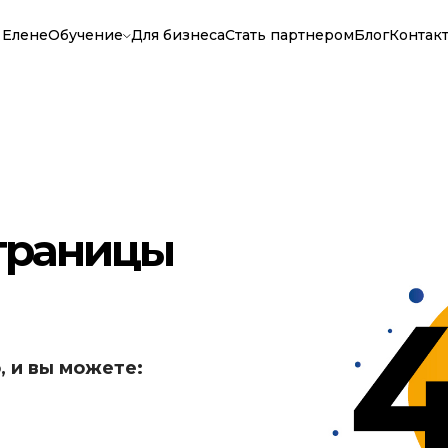
 Елене
Обучение
Для бизнеса
Стать партнером
Блог
Контак
страницы
, и вы можете: