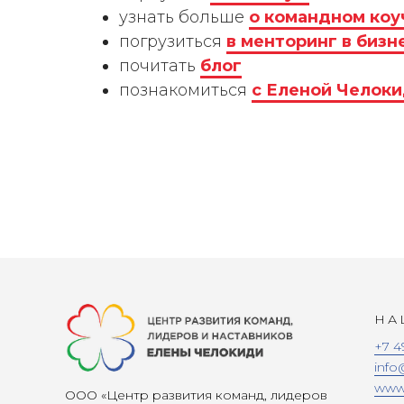
узнать больше
о командном коу
погрузиться
в менторинг в бизн
почитать
блог
познакомиться
с Еленой Челок
НА
+7 4
info
www.
ООО «Центр развития команд, лидеров