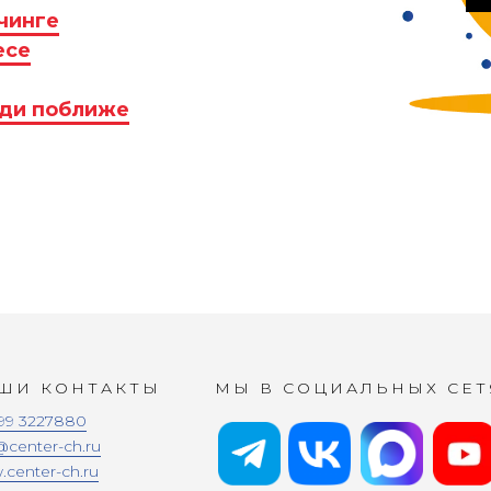
чинге
есе
иди поближе
ШИ КОНТАКТЫ
МЫ В СОЦИАЛЬНЫХ СЕТ
99 3227880
@center-ch.ru
center-ch.ru