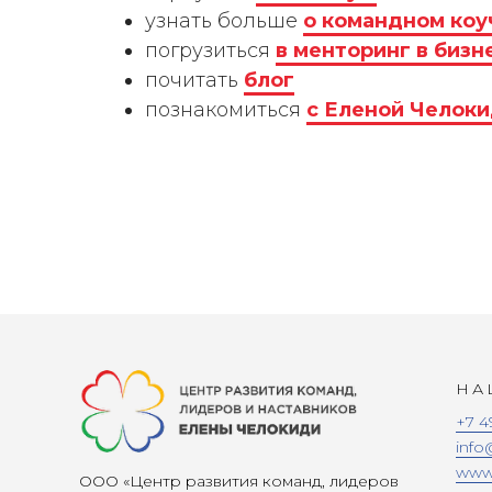
узнать больше
о командном коу
погрузиться
в менторинг в бизн
почитать
блог
познакомиться
с Еленой Челок
НА
+7 4
info
www.
ООО «Центр развития команд, лидеров