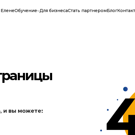
 Елене
Обучение
Для бизнеса
Стать партнером
Блог
Контак
страницы
, и вы можете: