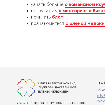
узнать больше
о командном коу
погрузиться
в менторинг в бизн
почитать
блог
познакомиться
с Еленой Челок
НА
+7 4
info
www.
ООО «Центр развития команд, лидеров